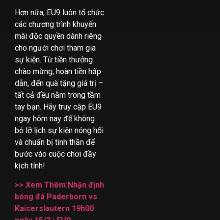
Hơn nữa, EU9 luôn tổ chức
các chương trình khuyến
mãi độc quyền dành riêng
cho người chơi tham gia
sự kiện. Từ tiền thưởng
chào mừng, hoàn tiền hấp
dẫn, đến quà tặng giá trị –
tất cả đều nằm trong tầm
tay bạn. Hãy truy cập EU9
ngay hôm nay để không
bỏ lỡ lịch sự kiện nóng hổi
và chuẩn bị tinh thần để
bước vào cuộc chơi đầy
kịch tính!
>> Xem Thêm:Nhận định
bóng đá Paderborn vs
Kaiserslautern 19h00