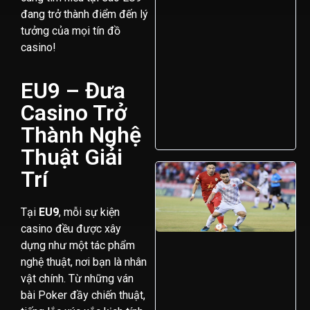
đang trở thành điểm đến lý
tưởng của mọi tín đồ
casino!
EU9 – Đưa
Casino Trở
Thành Nghệ
Thuật Giải
Trí
Tại
EU9
, mỗi sự kiện
casino đều được xây
dựng như một tác phẩm
nghệ thuật, nơi bạn là nhân
vật chính. Từ những ván
bài Poker đầy chiến thuật,