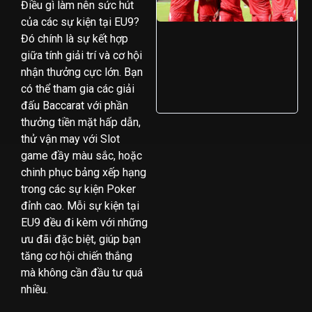
Điều gì làm nên sức hút
của các sự kiện tại EU9?
Đó chính là sự kết hợp
giữa tính giải trí và cơ hội
nhận thưởng cực lớn. Bạn
có thể tham gia các giải
đấu Baccarat với phần
thưởng tiền mặt hấp dẫn,
thử vận may với Slot
game đầy màu sắc, hoặc
chinh phục bảng xếp hạng
trong các sự kiện Poker
đỉnh cao. Mỗi sự kiện tại
EU9 đều đi kèm với những
ưu đãi đặc biệt, giúp bạn
tăng cơ hội chiến thắng
mà không cần đầu tư quá
nhiều.