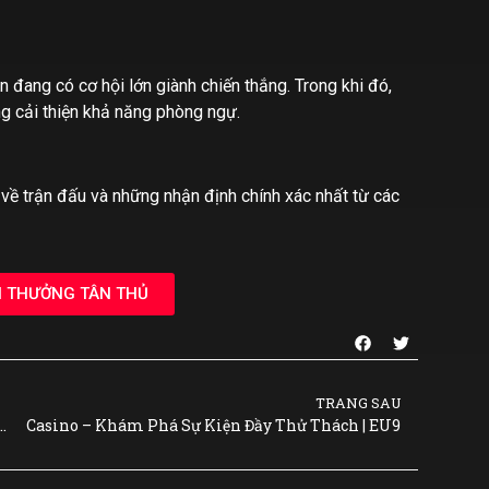
n đang có cơ hội lớn giành chiến thắng. Trong khi đó,
ng cải thiện khả năng phòng ngự.
 về trận đấu và những nhận định chính xác nhất từ các
 THƯỞNG TÂN THỦ
TRANG SAU
NGHIỆM CHƠI XỔ SỐ ĐỈNH CAO TẠI | EU9
Casino – Khám Phá Sự Kiện Đầy Thử Thách | EU9