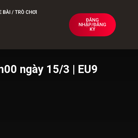
 BÀI / TRÒ CHƠI
ĐĂNG
NHẬP/ĐĂNG
KÝ
h00 ngày 15/3 | EU9