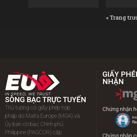
« Trang trư
GIẤY PH
NHẬN
SÒNG BẠC TRỰC TUYẾN
Thủ tướng có giấy phép hợp
Chứng nhận h
pháp do Malta Europe (MGA) và
Ủy ban cờ bạc Chính phủ
Philippine (PAGCOR) cấp.
Chứng nhận củ