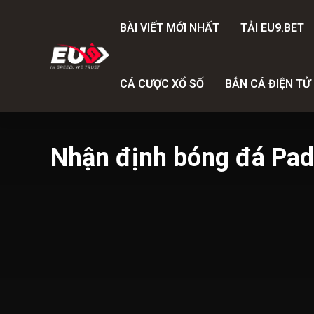
BÀI VIẾT MỚI NHẤT
TẢI EU9.BET
CÁ CƯỢC XỔ SỐ
BẮN CÁ ĐIỆN TỬ
Nhận định bóng đá Pade