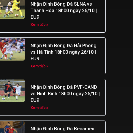
Nhận Định Bóng Đá SLNA vs
Thanh Hóa 18h00 ngày 26/10 |
EU9
Xem tiếp »
Nhận Định Bóng Đá Hải Phòng
vs Hà Tĩnh 18h00 ngày 26/10 |
EU9
Xem tiếp »
Nhận Định Bóng Đá PVF-CAND
vs Ninh Bình 18h00 ngày 25/10 |
EU9
Xem tiếp »
Nhận Định Bóng Đá Becamex