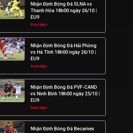
Nhận Định Bóng Đá SLNA vs
Thanh Hóa 18h00 ngày 26/10 |
EU9
Xem tiếp »
Nhận Định Bóng Đá Hải Phòng
vs Hà Tĩnh 18h00 ngày 26/10 |
EU9
Xem tiếp »
Nhận Định Bóng Đá PVF-CAND
vs Ninh Bình 18h00 ngày 25/10 |
EU9
Xem tiếp »
Nhận Định Bóng Đá Becamex