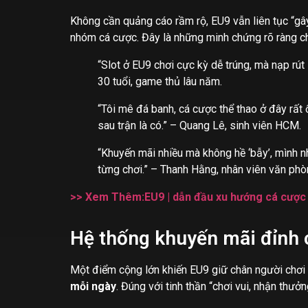
Không cần quảng cáo rầm rộ, EU9 vẫn liên tục “gâ
nhóm cá cược. Đây là những minh chứng rõ ràng c
“Slot ở EU9 chơi cực kỳ dễ trúng, mà nạp rút
30 tuổi, game thủ lâu năm.
“Tôi mê đá banh, cá cược thể thao ở đây rất ổ
sau trận là có.” – Quang Lê, sinh viên HCM.
“Khuyến mãi nhiều mà không hề ‘bẫy’, mình 
từng chơi.” – Thanh Hằng, nhân viên văn phò
>> Xem Thêm:EU9 | dẫn đầu xu hướng cá cược t
Hệ thống khuyến mãi đỉnh c
Một điểm cộng lớn khiến EU9 giữ chân người chơi l
mỗi ngày
. Đúng với tinh thần “chơi vui, nhận thưởn