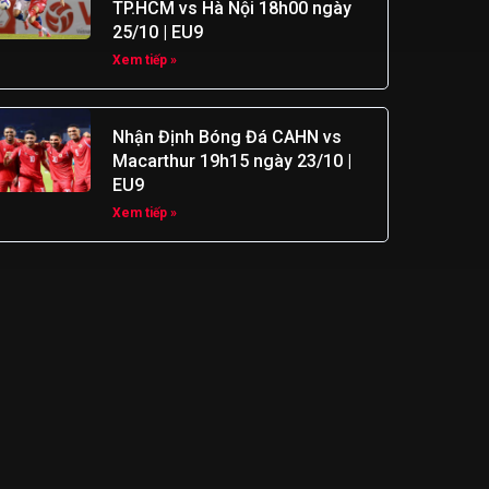
TP.HCM vs Hà Nội 18h00 ngày
25/10 | EU9
Xem tiếp »
Nhận Định Bóng Đá CAHN vs
Macarthur 19h15 ngày 23/10 |
EU9
Xem tiếp »