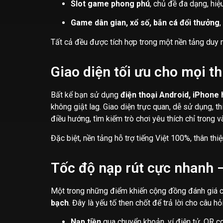
Slot game phong phú
, chủ đề đa dạng, hiệ
Game dân gian, xổ số, bắn cá đổi thưởng
,
Tất cả đều được tích hợp trong một nền tảng duy n
Giao diện tối ưu cho mọi thi
Bất kể bạn sử dụng
điện thoại Android, iPhone 
không giật lag. Giao diện trực quan, dễ sử dụng, t
điều hướng, tìm kiếm trò chơi yêu thích chỉ trong và
Đặc biệt, nền tảng hỗ trợ tiếng Việt 100%, thân th
Tốc độ nạp rút cực nhanh –
Một trong những điểm khiến cộng đồng đánh giá 
bạch
. Đây là yếu tố then chốt để trả lời cho câu hỏ
Nạp tiền
qua chuyển khoản, ví điện tử, QR co