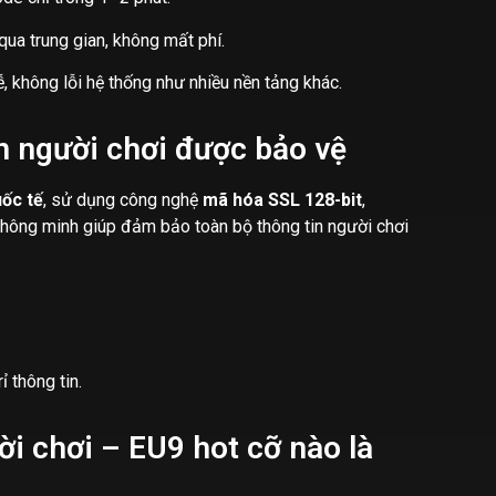
 qua trung gian, không mất phí.
, không lỗi hệ thống như nhiều nền tảng khác.
in người chơi được bảo vệ
ốc tế
, sử dụng công nghệ
mã hóa SSL 128-bit
,
 thông minh giúp đảm bảo toàn bộ thông tin người chơi
.
 thông tin.
i chơi – EU9 hot cỡ nào là