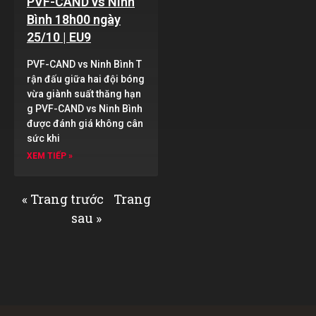
PVF-CAND vs Ninh
Bình 18h00 ngày
25/10 | EU9
PVF-CAND vs Ninh Bình T
rận đấu giữa hai đội bóng
vừa giành suất thăng hạn
g PVF-CAND vs Ninh Bình
được đánh giá không cân
sức khi
XEM TIẾP »
« Trang trước
Trang
sau »