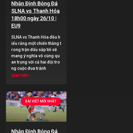
Nhận Định Bóng Đá
SLNA vs Thanh Hóa
18h00 ngày 26/10 |
EU9
SLNA vs Thanh Hóa đều h
iểu rằng một chiến thắng t
rong trận đấu sắp tới sẽ
mang ý nghĩa vô cùng qu
an trọng với cả hai đội tro
ng cuộc đua tránh
XEM TIẾP »
BÀI VIẾT MỚI NHẤT
Nhận Định Bóng Đá