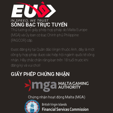
SÒNG BẠC TRỰC TUYẾN
Thủ tướng có giấy phép hợp pháp do Malta Europe
(MGA) và Ủy ban cờ bạc Chính phủ Philippine
(PAGCOR) cấp.
Được đăng ký tại Quần đảo Virgin thuộc Anh, đây là một
công ty hợp pháp được các hiệp hội ngành quốc tế công
nhận. Hãy chắc chắn rằng bạn trên 18 tuổi trước khi
đăng ký và vui chơi!
GIẤY PHÉP CHỨNG NHẬN
Chứng nhận hoạt động Malta (MGA)