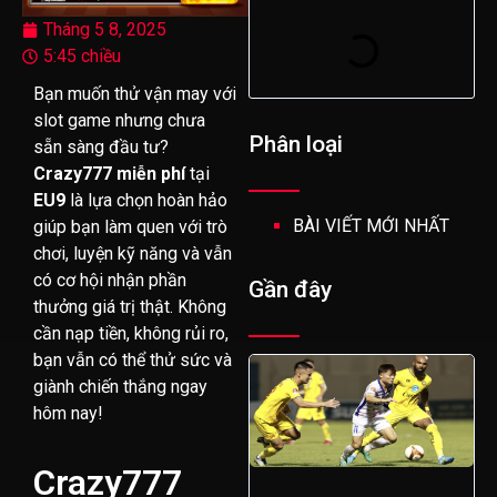
Tháng 5 8, 2025
5:45 chiều
Bạn
muốn
thử
vận
may
với
slot
game
nhưng
chưa
Phân loại
sẵn
sàng
đầu
tư?
Crazy777
miễn
phí
tại
EU9
là
lựa
chọn
hoàn
hảo
BÀI VIẾT MỚI NHẤT
giúp
bạn
làm
quen
với
trò
chơi,
luyện
kỹ
năng
và
vẫn
có
cơ
hội
nhận
phần
Gần đây
thưởng
giá
trị
thật.
Không
cần
nạp
tiền,
không
rủi
ro,
bạn
vẫn
có
thể
thử
sức
và
giành
chiến
thắng
ngay
hôm
nay!
Crazy777