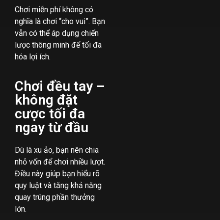
Chơi
miễn
phí
không
có
nghĩa
là
chơi “
cho
vui”.
Bạn
vẫn
có
thể
áp
dụng
chiến
lược
thông
minh
để
tối
đa
hóa
lợi
ích.
Chơi đều tay –
không đặt
cược tối đa
ngay từ đầu
Dù
là
xu
ảo,
bạn
nên
chia
nhỏ
vốn
để
chơi
nhiều
lượt.
Điều
này
giúp
bạn
hiểu
rõ
quy
luật
và
tăng
khả
năng
quay
trúng
phần
thưởng
lớn.