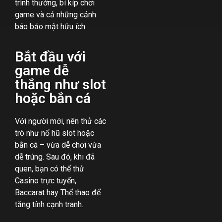
trình thưởng, bí kíp chơi
game và cả những cảnh
báo bảo mật hữu ích.
Bắt đầu với
game dễ
thắng như slot
hoặc bắn cá
Với người mới, nên thử các
trò như nổ hũ slot hoặc
bắn cá – vừa dễ chơi vừa
dễ trúng. Sau đó, khi đã
quen, bạn có thể thử
Casino trực tuyến,
Baccarat hay Thể thao để
tăng tính cạnh tranh.