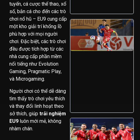
tuyến, cá cược thể thao, xổ
số, bắn cá cho đến các trò
chơi nổ hũ – EU9 cung cấp
một kho giải trí khổng lồ
phù hợp với mọi người
chơi. Đặc biệt, các trò chơi
đều được tích hợp từ các
nhà cung cấp phần mềm
nổi tiếng như Evolution
Gaming, Pragmatic Play,
và Microgaming.
Người chơi có thể dễ dàng
tìm thấy trò chơi yêu thích
và thay đổi linh hoạt theo
sở thích, giúp
trải nghiệm
EU9
luôn mới mẻ, không
nhàm chán.