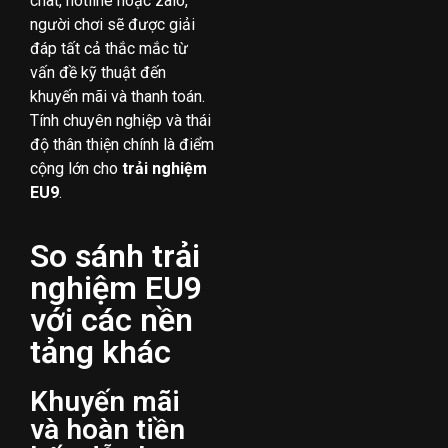
chat, hotline hoặc zalo,
người chơi sẽ được giải
đáp tất cả thắc mắc từ
vấn đề kỹ thuật đến
khuyến mãi và thanh toán.
Tính chuyên nghiệp và thái
độ thân thiện chính là điểm
cộng lớn cho
trải nghiệm
EU9
.
So sánh trải
nghiệm EU9
với các nền
tảng khác
Khuyến mãi
và hoàn tiền