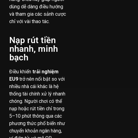
dùng dễ dàng điều hướng
và tham gia các sảnh cược
chỉ với vài thao tác.
Nạp rút tiền
nhanh, minh
bạch
Điều khiến
trải nghiệm
EU9
trở nên nổi bật so với
nhiều nhà cái khác là hệ
thống tài chính xử lý nhanh
chóng. Người chơi có thể
nạp hoặc rút tiền chỉ trong
5–10 phút thông qua các
phương thức phổ biến như
chuyển khoản ngân hàng,