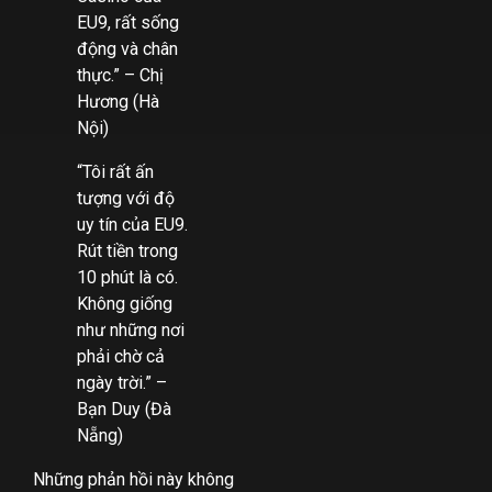
EU9, rất sống
động và chân
thực.” – Chị
Hương (Hà
Nội)
“Tôi rất ấn
tượng với độ
uy tín của EU9.
Rút tiền trong
10 phút là có.
Không giống
như những nơi
phải chờ cả
ngày trời.” –
Bạn Duy (Đà
Nẵng)
Những phản hồi này không