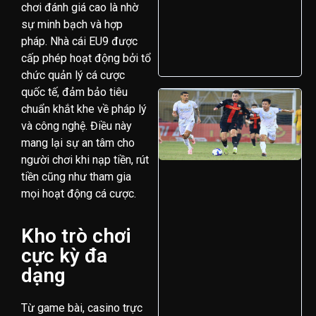
chơi đánh giá cao là nhờ
sự minh bạch và hợp
pháp. Nhà cái EU9 được
cấp phép hoạt động bởi tổ
chức quản lý cá cược
quốc tế, đảm bảo tiêu
chuẩn khắt khe về pháp lý
và công nghệ. Điều này
mang lại sự an tâm cho
người chơi khi nạp tiền, rút
tiền cũng như tham gia
mọi hoạt động cá cược.
Kho trò chơi
cực kỳ đa
dạng
Từ game bài, casino trực