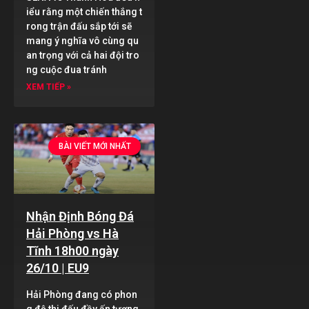
iểu rằng một chiến thắng t
rong trận đấu sắp tới sẽ
mang ý nghĩa vô cùng qu
an trọng với cả hai đội tro
ng cuộc đua tránh
XEM TIẾP »
BÀI VIẾT MỚI NHẤT
Nhận Định Bóng Đá
Hải Phòng vs Hà
Tĩnh 18h00 ngày
26/10 | EU9
Hải Phòng đang có phon
g độ thi đấu đầy ấn tượng