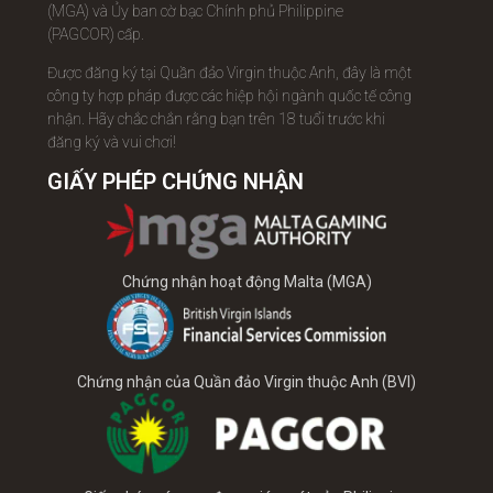
(MGA) và Ủy ban cờ bạc Chính phủ Philippine
(PAGCOR) cấp.
Được đăng ký tại Quần đảo Virgin thuộc Anh, đây là một
công ty hợp pháp được các hiệp hội ngành quốc tế công
nhận. Hãy chắc chắn rằng bạn trên 18 tuổi trước khi
đăng ký và vui chơi!
GIẤY PHÉP CHỨNG NHẬN
Chứng nhận hoạt động Malta (MGA)
Chứng nhận của Quần đảo Virgin thuộc Anh (BVI)