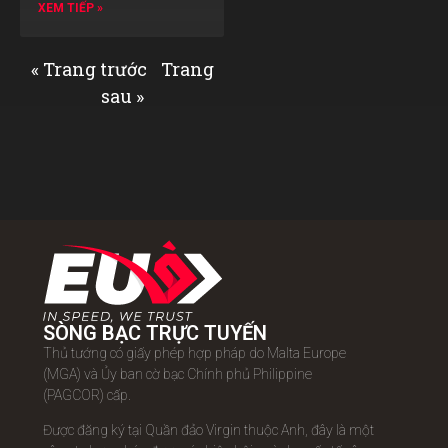
XEM TIẾP »
« Trang trước
Trang
sau »
SÒNG BẠC TRỰC TUYẾN
Thủ tướng có giấy phép hợp pháp do Malta Europe
(MGA) và Ủy ban cờ bạc Chính phủ Philippine
(PAGCOR) cấp.
Được đăng ký tại Quần đảo Virgin thuộc Anh, đây là một