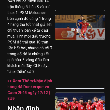
BXH với 23 điểm sau 14
trận thắng 5, hòa 8 và chỉ
thua 1. PSM Makassar
bên cạnh đó cũng 1 trong
4 hàng thủ tốt nhất giải khi
chỉ thua 9 bàn kể từ đầu
mùa. Tính mọi đấu trường,
PSM đã trải qua 10 trận
liền bất bại, nhưng có tới 7
trong số đó là những kết
quả hòa. 3 vòng đấu làm
khách mới đây, CLB này…
“chia điểm” cả 3.
>> Xem Thêm:Nhận định
bóng đá Dunkerque vs
Caen 2h45 ngày 17/12 |
EU9
Nhận định