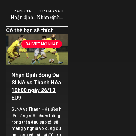
TRANG TRƯỚC
TRANG SAU
Nhận định bóng đá Dunkerque vs Caen 2h45 ngày 17/12 | EU9
Nhận Định Bóng Đá Kuala Lumpur City vs Negeri Sembilan 16h30 ngày 17/12 | EU9
Có thể bạn sẽ thích
BÀI VIẾT MỚI NHẤT
Nhận Định Bóng Đá
SLNA vs Thanh Hóa
18h00 ngày 26/10 |
EU9
SLNA vs Thanh Hóa đều h
iểu rằng một chiến thắng t
rong trận đấu sắp tới sẽ
mang ý nghĩa vô cùng qu
an trọng với cả hai đội tro