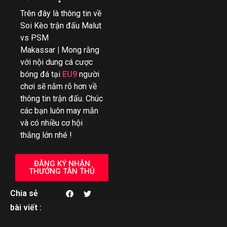
Trên đây là thông tin về
Soi Kèo trận đấu Malut
vs PSM
Makassar
|
Mong rằng
với nội dung cá cược
bóng đá tại
EU9
người
chơi sẽ nắm rõ hơn về
thông tin trận đấu. Chúc
các bạn luôn may mắn
và có nhiều cơ hội
thắng lớn nhé !
ĐĂNG KÝ NHẬN
THƯỞNG TÂN THỦ
Chia sẻ
bài viết :