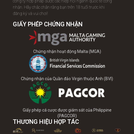
công ty hợp pháp được các hiệp hội ngành quốc tế công
nhận. Hãy chắc chắn rằng bạn trên 18 tuổi trước khi
đăng ký và vui chơi!
GIẤY PHÉP CHỨNG NHẬN
Chứng nhận hoạt động Malta (MGA)
Chứng nhận của Quần đảo Virgin thuộc Anh (BVI)
Giấy phép cá cược được giám sát của Philippine
(PAGCOR)
THƯƠNG HIỆU HỢP TÁC