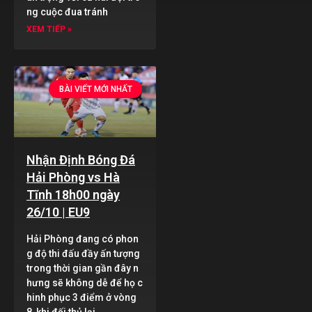
ng cuộc đua tránh
XEM TIẾP »
BÀI VIẾT MỚI NHẤT
Nhận Định Bóng Đá
Hải Phòng vs Hà
Tĩnh 18h00 ngày
26/10 | EU9
Hải Phòng đang có phon
g độ thi đấu đầy ấn tượng
trong thời gian gần đây n
hưng sẽ không dễ để họ c
hinh phục 3 điểm ở vòng
8, khi đối thủ lại