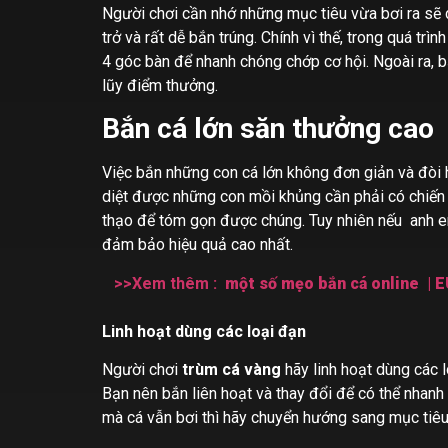
Người chơi cần nhớ những mục tiêu vừa bơi ra sẽ dễ
trở và rất dễ bắn trúng. Chính vì thế, trong quá tr
4 góc bàn để nhanh chóng chớp cơ hội. Ngoài ra, bạ
lũy điểm thưởng.
Bắn cá lớn săn thưởng cao
Việc bắn những con cá lớn không đơn giản và đòi h
diệt được những con mồi khủng cần phải có chiến 
thạo để tóm gọn được chúng. Tuy nhiên nếu anh e
đảm bảo hiệu quả cao nhất.
>>Xem thêm :
một số mẹo bắn cá online
| 
Linh hoạt dùng các loại đạn
Người chơi
trùm cá vàng
hãy linh hoạt dùng các 
Bạn nên bắn liên hoạt và thay đổi để có thể nhan
mà cá vẫn bơi thì hãy chuyển hướng sang mục tiê