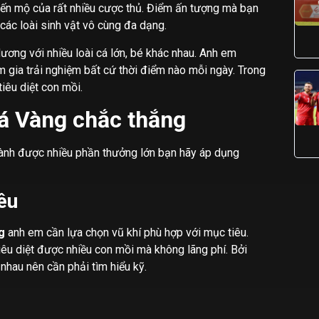
ến mộ của rất nhiều cược thủ. Điểm ấn tượng mà bạn
 các loài sinh vật vô cùng đa dạng.
ương với nhiều loài cá lớn, bé khác nhau. Anh em
m gia trải nghiệm bất cứ thời điểm nào mỗi ngày. Trong
tiêu diệt con mồi.
á Vàng chắc thắng
ành được nhiều phần thưởng lớn bạn hãy áp dụng
êu
g
anh em cần lựa chọn vũ khí phù hợp với mục tiêu.
tiêu diệt được nhiều con mồi mà không lãng phí. Bởi
 nhau nên cần phải tìm hiểu kỹ.