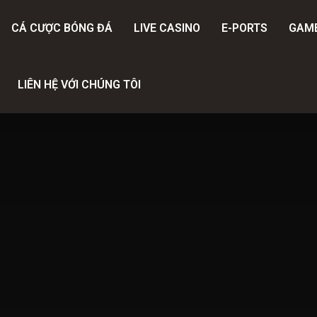
CÁ CƯỢC BÓNG ĐÁ
LIVE CASINO
E-PORTS
GAME
LIÊN HỆ VỚI CHÚNG TÔI