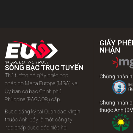
GIẤY PH
NHẬN
SÒNG BẠC TRỰC TUYẾN
Thủ tướng có giấy phép hợp
Chứng nhận h
pháp do Malta Europe (MGA) và
Ủy ban cờ bạc Chính phủ
Philippine (PAGCOR) cấp.
Chứng nhận củ
thuộc Anh (BV
Được đăng ký tại Quần đảo Virgin
thuộc Anh, đây là một công ty
hợp pháp được các hiệp hội