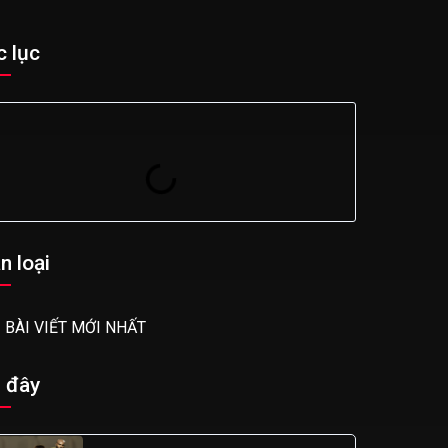
 lục
n loại
BÀI VIẾT MỚI NHẤT
 đây