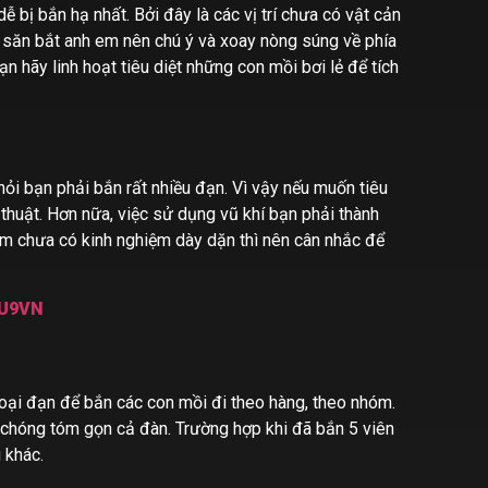
 bị bắn hạ nhất. Bởi đây là các vị trí chưa có vật cản
ình săn bắt anh em nên chú ý và xoay nòng súng về phía
n hãy linh hoạt tiêu diệt những con mồi bơi lẻ để tích
ỏi bạn phải bắn rất nhiều đạn. Vì vậy nếu muốn tiêu
thuật. Hơn nữa, việc sử dụng vũ khí bạn phải thành
m chưa có kinh nghiệm dày dặn thì nên cân nhắc để
EU9VN
loại đạn để bắn các con mồi đi theo hàng, theo nhóm.
h chóng tóm gọn cả đàn. Trường hợp khi đã bắn 5 viên
u khác.