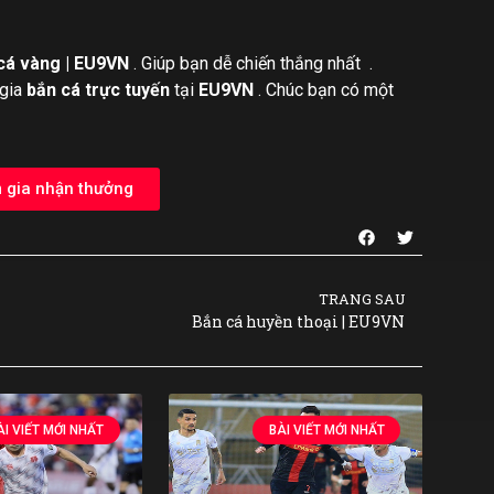
cá vàng
| EU9VN
. Giúp bạn dễ chiến thắng nhất .
 gia
bắn cá
trực tuyến
tại
EU9VN
. Chúc bạn có một
 gia nhận thưởng
TRANG SAU
Bắn cá huyền thoại | EU9VN
ÀI VIẾT MỚI NHẤT
BÀI VIẾT MỚI NHẤT