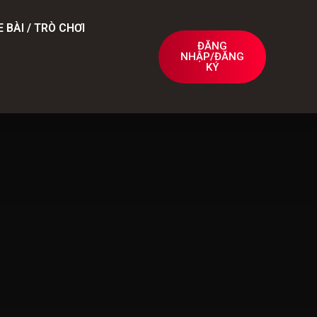
 BÀI / TRÒ CHƠI
ĐĂNG
NHẬP/ĐĂNG
KÝ