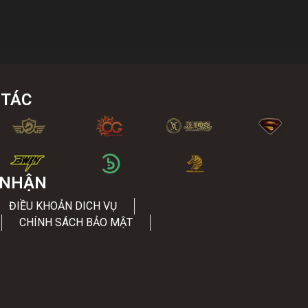
 TÁC
 NHẬN
ĐIỀU KHOẢN DICH VỤ
CHÍNH SÁCH BẢO MẬT