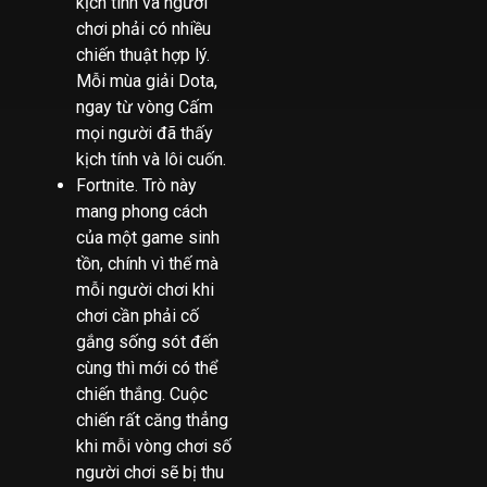
kịch tính và người
chơi phải có nhiều
chiến thuật hợp lý.
Mỗi mùa giải Dota,
ngay từ vòng Cấm
mọi người đã thấy
kịch tính và lôi cuốn.
Fortnite. Trò này
mang phong cách
của một game sinh
tồn, chính vì thế mà
mỗi người chơi khi
chơi cần phải cố
gắng sống sót đến
cùng thì mới có thể
chiến thắng. Cuộc
chiến rất căng thẳng
khi mỗi vòng chơi số
người chơi sẽ bị thu