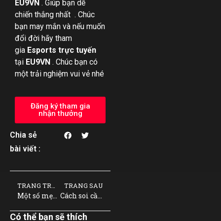
EU9VN
. Giúp bạn dễ
chiến thắng nhất . Chúc
bạn may mắn và nếu muốn
đổi đời hãy tham
gia
Esports trực tuyến
tại
EU9VN
. Chúc bạn có
một trải nghiệm vui vẻ nhé
Đăng ký tham gia
nhận thưởng
Chia sẻ
bài viết :
TRANG TRƯỚC
TRANG SAU
Một số mẹo bắn cá online | EU9VN
Cách soi cầu Baccarat | EU9VN
Có thể bạn sẽ thích