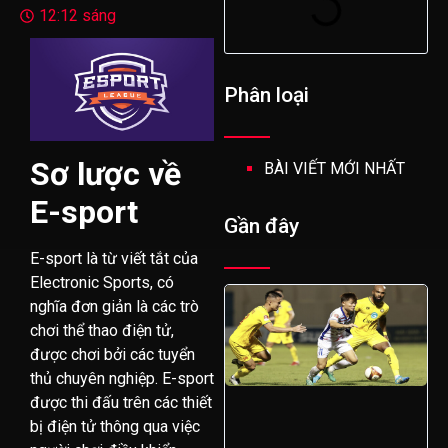
12:12 sáng
Phân loại
Sơ lược về
BÀI VIẾT MỚI NHẤT
E-sport
Gần đây
E-sport là từ viết tắt của
Electronic Sports, có
nghĩa đơn giản là các trò
chơi thể thao điện tử,
được chơi bởi các tuyển
thủ chuyên nghiệp. E-sport
được thi đấu trên các thiết
bị điện tử thông qua việc