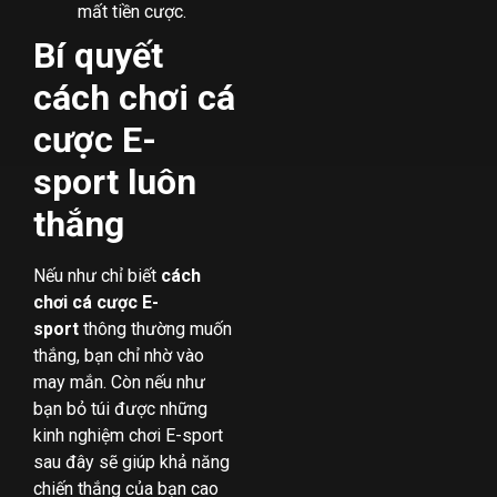
mất tiền cược.
Bí quyết
cách chơi cá
cược E-
sport luôn
thắng
Nếu như chỉ biết
cách
chơi cá cược E-
sport
thông thường muốn
thắng, bạn chỉ nhờ vào
may mắn. Còn nếu như
bạn bỏ túi được những
kinh nghiệm chơi E-sport
sau đây sẽ giúp khả năng
chiến thắng của bạn cao