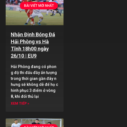
BÀI VIẾT MỚI NHẤT
Nhận Định Bóng Đá
Hải Phòng vs Hà
Tĩnh 18h00 ngày
26/10 | EU9
Hải Phòng đang có phon
g độ thi đấu đầy ấn tượng
trong thời gian gần đây n
hưng sẽ không dễ để họ c
hinh phục 3 điểm ở vòng
8, khi đối thủ lại
XEM TIẾP »