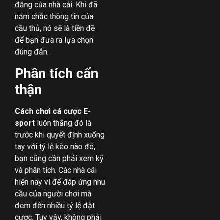
đăng của nhà cái. Khi đã
nắm chắc thông tin của
cầu thủ, nó sẽ là tiền đề
để bạn đưa ra lựa chọn
đúng đắn.
Phân tích cẩn
thận
Cách chơi cá cược E-
sport
luôn thắng đó là
trước khi quyết định xuống
tay với tỷ lệ kèo nào đó,
bạn cũng cần phải xem kỹ
và phân tích. Các nhà cái
hiện nay vì để đáp ứng nhu
cầu của người chơi mà
đem đến nhiều tỷ lệ đặt
cược. Tuy vậy, không phải