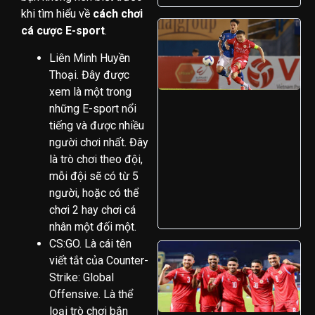
khi tìm hiểu về
cách chơi
cá cược E-sport
.
Liên Minh Huyền
Thoại. Đây được
xem là một trong
những E-sport nổi
tiếng và được nhiều
người chơi nhất. Đây
là trò chơi theo đội,
mỗi đội sẽ có từ 5
người, hoặc có thể
chơi 2 hay chơi cá
nhân một đối một.
CS:GO. Là cái tên
viết tắt của Counter-
Strike: Global
Offensive. Là thể
loại trò chơi bắn