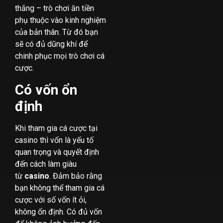
thắng – trò chơi ăn tiền
phụ thuộc vào kinh nghiệm
của bản thân. Từ đó bạn
sẽ có đủ dũng khí để
chinh phục mọi trò chơi cá
cược.
Có vốn ổn
định
Khi tham gia cá cược tại
casino thì vốn là yếu tố
quan trọng và quyết định
đến cách làm giàu
từ
casino
. Đảm bảo rằng
bạn không thể tham gia cá
cược với số vốn ít ỏi,
không ổn định. Có đủ vốn