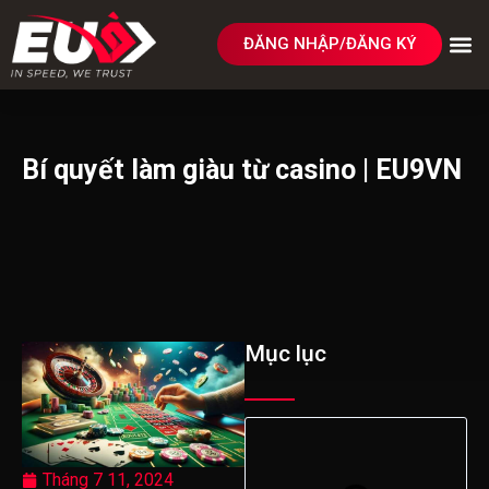
ĐĂNG NHẬP/ĐĂNG KÝ
Bí quyết làm giàu từ casino | EU9VN
Mục lục
Tháng 7 11, 2024