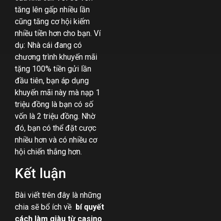
tăng lên gấp nhiều lần
cũng tăng cơ hội kiếm
nhiều tiền hơn cho bạn. Ví
dụ: Nhà cái đang có
chương trình khuyến mãi
tặng 100% tiền gửi lần
đầu tiên, bạn áp dụng
khuyến mãi này mà nạp 1
triệu đồng là bạn có số
vốn là 2 triệu đồng. Nhờ
đó, bạn có thể đặt cược
nhiều hơn và có nhiều cơ
hội chiến thắng hơn.
Kết luận
Bài viết trên đây là những
chia sẽ bổ ích về
bí quyết
cách làm giàu từ casino