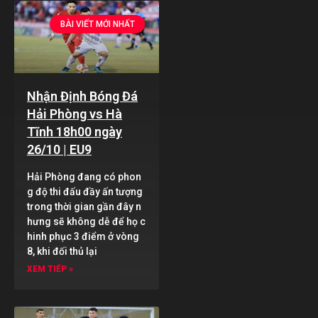
BÀI VIẾT MỚI NHẤT
Nhận Định Bóng Đá
Hải Phòng vs Hà
Tĩnh 18h00 ngày
26/10 | EU9
Hải Phòng đang có phon
g độ thi đấu đầy ấn tượng
trong thời gian gần đây n
hưng sẽ không dễ để họ c
hinh phục 3 điểm ở vòng
8, khi đối thủ lại
XEM TIẾP »