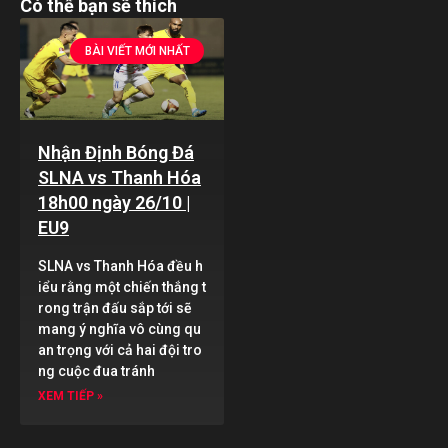
Có thể bạn sẽ thích
BÀI VIẾT MỚI NHẤT
Nhận Định Bóng Đá
SLNA vs Thanh Hóa
18h00 ngày 26/10 |
EU9
SLNA vs Thanh Hóa đều h
iểu rằng một chiến thắng t
rong trận đấu sắp tới sẽ
mang ý nghĩa vô cùng qu
an trọng với cả hai đội tro
ng cuộc đua tránh
XEM TIẾP »