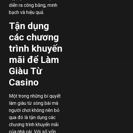
diễn ra công bằng, minh
bạch và hiệu quả.
Tận dụng
các chương
trình khuyến
mãi để Làm
Giàu Từ
Casino
Một trong những bí quyết
làm giàu từ sòng bài mà
người chơi không nên bỏ
qua đó là tận dụng các
chương trình khuyến mãi
của nhà cái. Với số vốn